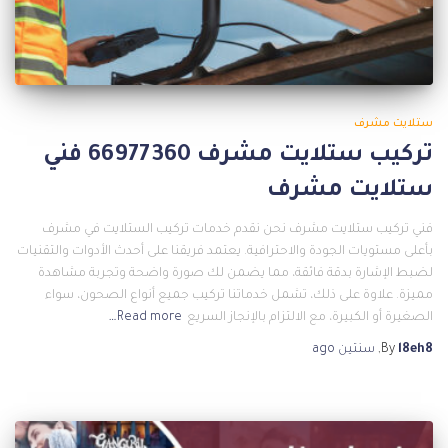
ستلايت مشرف
تركيب ستلايت مشرف 66977360 فني
ستلايت مشرف
فني تركيب ستلايت مشرف نحن نقدم خدمات تركيب الستلايت في مشرف
بأعلى مستويات الجودة والاحترافية. يعتمد فريقنا على أحدث الأدوات والتقنيات
لضبط الإشارة بدقة فائقة، مما يضمن لك صورة واضحة وتجربة مشاهدة
مميزة. علاوة على ذلك، تشمل خدماتنا تركيب جميع أنواع الصحون، سواء
الصغيرة أو الكبيرة، مع الالتزام بالإنجاز السريع
Read more…
l8eh8
By
,
سنتين
ago