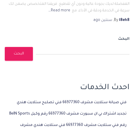
المفضلة لديك بجودة عالية ودون أي تقطيع. فريقنا المتخصص يضمن لك
سرعة في الخدمة ودقة في الأداء، مع
Read more…
l8eh8
By
,
سنتين
ago
البحث
البحث
احدث الخدمات
فني صيانة ستلايت مشرف 66977360 فني تصليح ستلايت هندي
تجديد اشتراك بي ان سبورت مشرف 66977360 رقم وكيل BeIN Sports
رقم فني ستلايت مشرف 66977360 فني ستلايت هندي مشرف