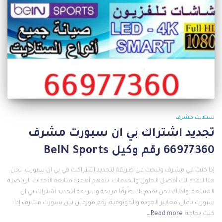
ستلايت مشرف
تجديد اشتراك بي ان سبورت مشرف
66977360 رقم وكيل BeIN Sports
إذا كنت في مشرف وتبحث عن طريقة لتجديد اشتراكك في بي ان سبورت، نحن
هنا لنقدم لك أفضل الحلول والخدمات. نتفهم أهمية متابعة الأحداث الرياضية
الممتعة، ولذلك نحن نقدم لك طرقًا مريحة وسريعة لتجديد اشتراك بي ان
سبورت بأعلى معايير الجودة والموثوقية. رقم موزعين بين سبورت مشرف إذا
كنت بحاجة
Read more…