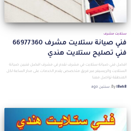
ستلايت مشرف
فني صيانة ستلايت مشرف 66977360
فني تصليح ستلايت هندي
افضل فني صيانة ستلايت في مشرف نقدم في مشرف افضل فنيين صيانة
الستلايت والريسيفر عبر فريق متخصص يقدم الخدمات على مدار الساعة لكل
المنطقة تواصل معنا
l8eh8
By
,
سنتين
ago