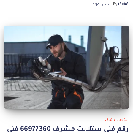
l8eh8
By
,
سنتين
ago
ستلايت مشرف
رقم فني ستلايت مشرف 66977360 فني