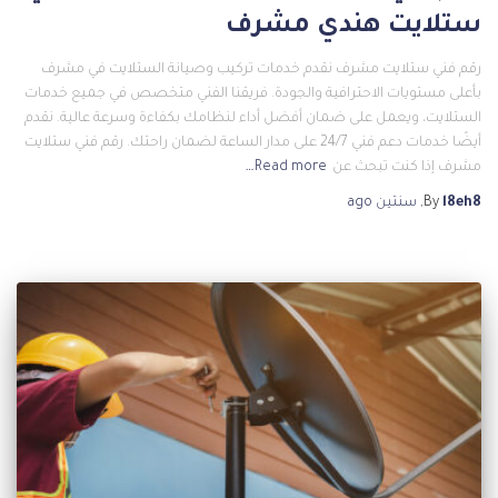
ستلايت هندي مشرف
رقم فني ستلايت مشرف نقدم خدمات تركيب وصيانة الستلايت في مشرف
بأعلى مستويات الاحترافية والجودة. فريقنا الفني متخصص في جميع خدمات
الستلايت، ويعمل على ضمان أفضل أداء لنظامك بكفاءة وسرعة عالية. نقدم
أيضًا خدمات دعم فني 24/7 على مدار الساعة لضمان راحتك. رقم فني ستلايت
مشرف إذا كنت تبحث عن
Read more…
l8eh8
By
,
سنتين
ago