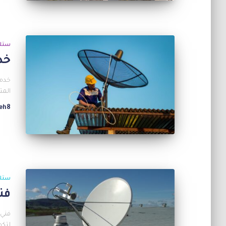
ستل
خد
خدما
المت
eh8
ستل
فن
فني 
لتكو