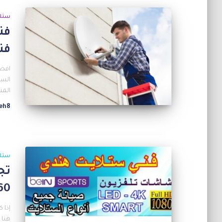
ستل
فن
افضل
الست
المن
eh8
ستل
تج
977360
إذا 
هنا 