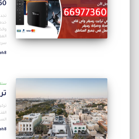
977360
تجدي
خدمة
والخ
المف
سرعة
eh8
ستل
تر
تركي
الفن
الس
eh8