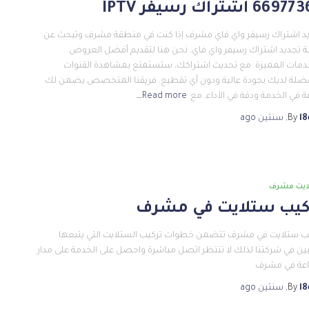
66 اشتراك رسيفر IPTV
د اشتراك رسيفر واي فاي مشرف إذا كنت في منطقة مشرف وتبحث عن
 تجديد اشتراك رسيفر واي فاي، نحن هنا لتقديم أفضل العروض
دمات المميزة. مع تحديث اشتراكك، ستستمتع بمشاهدة القنوات
ضلة لديك بجودة عالية ودون أي تقطيع. فريقنا المتخصص يضمن لك
 في الخدمة ودقة في الأداء، مع
Read more…
l8
By
,
سنتين
ago
ايت مشرف
كيب ستلايت في مشرف
ب ستلايت في مشرف تتضمن خطوات تركيب الستلايت التي يتبعها
يين في شركتنا لذلك لا تنتظر اتصل مباشرة واحصل على الخدمة على مدار
اعة في مشرف
l8
By
,
سنتين
ago