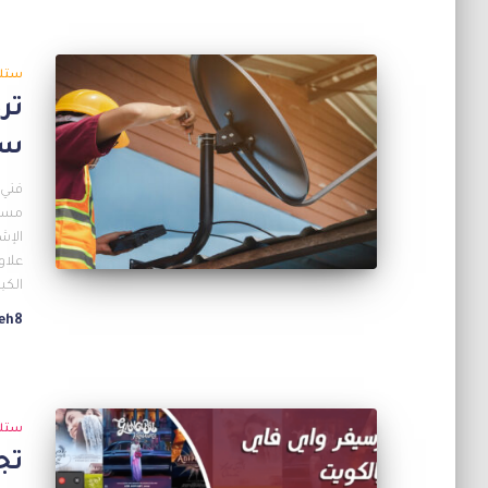
ستل
ست
فني 
مستو
الإش
علاو
الكبي
eh8
ستل
تج