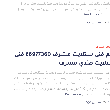
تعة، ولذلك نحن نقدم لك طرقًا مريحة وسريعة لتجديد اشتراك بي ان
ت بأعلى معايير الجودة والموثوقية. رقم موزعين بين سبورت مشرف إذا
بحاجة
Read more…
l8
By
,
سنتين
ago
ايت مشرف
رقم فني ستلايت مشرف 66977360 فني
لايت هندي مشرف
فني ستلايت مشرف نقدم خدمات تركيب وصيانة الستلايت في مشرف
ى مستويات الاحترافية والجودة. فريقنا الفني متخصص في جميع خدمات
لايت، ويعمل على ضمان أفضل أداء لنظامك بكفاءة وسرعة عالية. نقدم
أيضًا خدمات دعم فني 24/7 على مدار الساعة لضمان راحتك. رقم فني ستلايت
 إذا كنت تبحث عن
Read more…
l8
By
,
سنتين
ago