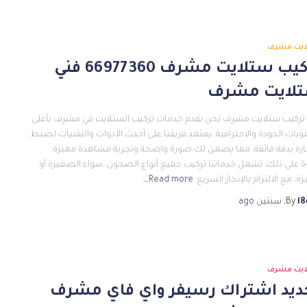
ايت مشرف
تركيب ستلايت مشرف 66977360 فني
لايت مشرف
تركيب ستلايت مشرف نحن نقدم خدمات تركيب الستلايت في مشرف بأعلى
يات الجودة والاحترافية. يعتمد فريقنا على أحدث الأدوات والتقنيات لضبط
ارة بدقة فائقة، مما يضمن لك صورة واضحة وتجربة مشاهدة مميزة.
ة على ذلك، تشمل خدماتنا تركيب جميع أنواع الصحون، سواء الصغيرة أو
رة، مع الالتزام بالإنجاز السريع
Read more…
l8
By
,
سنتين
ago
ايت مشرف
ديد اشتراك رسيفر واي فاي مشرف