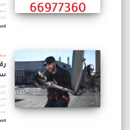
المم
سبور
كنت 
eh8
ستل
ست
رقم 
بأعل
الست
مشرف
eh8