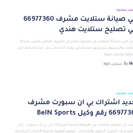
ايت مشرف
فني صيانة ستلايت مشرف 66977360
ي تصليح ستلايت هندي
 فني صيانة ستلايت في مشرف نقدم في مشرف افضل فنيين صيانة
لايت والريسيفر عبر فريق متخصص يقدم الخدمات على مدار الساعة لكل
طقة تواصل معنا
l8
By
,
سنتين
ago
ايت مشرف
ديد اشتراك بي ان سبورت مشرف
66 رقم وكيل BeIN Sports
كنت في مشرف وتبحث عن طريقة لتجديد اشتراكك في بي ان سبورت، نحن
لنقدم لك أفضل الحلول والخدمات. نتفهم أهمية متابعة الأحداث الرياضية